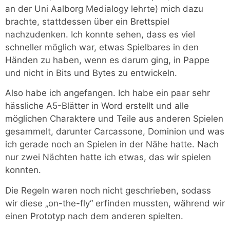
an der Uni Aalborg Medialogy lehrte) mich dazu
brachte, stattdessen über ein Brettspiel
nachzudenken. Ich konnte sehen, dass es viel
schneller möglich war, etwas Spielbares in den
Händen zu haben, wenn es darum ging, in Pappe
und nicht in Bits und Bytes zu entwickeln.
Also habe ich angefangen. Ich habe ein paar sehr
hässliche A5-Blätter in Word erstellt und alle
möglichen Charaktere und Teile aus anderen Spielen
gesammelt, darunter Carcassone, Dominion und was
ich gerade noch an Spielen in der Nähe hatte. Nach
nur zwei Nächten hatte ich etwas, das wir spielen
konnten.
Die Regeln waren noch nicht geschrieben, sodass
wir diese „on-the-fly“ erfinden mussten, während wir
einen Prototyp nach dem anderen spielten.