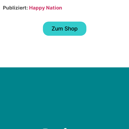
Publiziert:
Happy Nation
Zum Shop