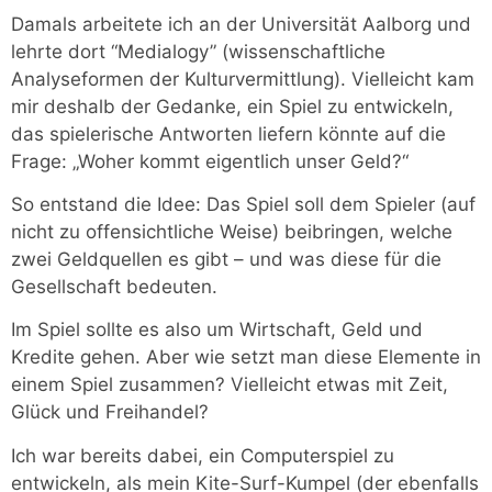
Damals arbeitete ich an der Universität Aalborg und
lehrte dort “Medialogy” (wissenschaftliche
Analyseformen der Kulturvermittlung). Vielleicht kam
mir deshalb der Gedanke, ein Spiel zu entwickeln,
das spielerische Antworten liefern könnte auf die
Frage: „Woher kommt eigentlich unser Geld?“
So entstand die Idee: Das Spiel soll dem Spieler (auf
nicht zu offensichtliche Weise) beibringen, welche
zwei Geldquellen es gibt – und was diese für die
Gesellschaft bedeuten.
Im Spiel sollte es also um Wirtschaft, Geld und
Kredite gehen. Aber wie setzt man diese Elemente in
einem Spiel zusammen? Vielleicht etwas mit Zeit,
Glück und Freihandel?
Ich war bereits dabei, ein Computerspiel zu
entwickeln, als mein Kite-Surf-Kumpel (der ebenfalls