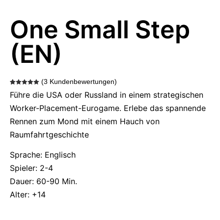
One Small Step
(EN)
(
3
Kundenbewertungen)
Bewertet
3
Führe die USA oder Russland in einem strategischen
mit
5.00
von 5,
basierend
Worker-Placement-Eurogame. Erlebe das spannende
auf
Kundenbewertungen
Rennen zum Mond mit einem Hauch von
Raumfahrtgeschichte
Sprache: Englisch
Spieler: 2-4
Dauer: 60-90 Min.
Alter: +14