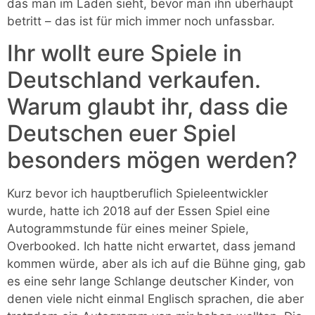
das man im Laden sieht, bevor man ihn überhaupt
betritt – das ist für mich immer noch unfassbar.
Ihr wollt eure Spiele in
Deutschland verkaufen.
Warum glaubt ihr, dass die
Deutschen euer Spiel
besonders mögen werden?
Kurz bevor ich hauptberuflich Spieleentwickler
wurde, hatte ich 2018 auf der Essen Spiel eine
Autogrammstunde für eines meiner Spiele,
Overbooked. Ich hatte nicht erwartet, dass jemand
kommen würde, aber als ich auf die Bühne ging, gab
es eine sehr lange Schlange deutscher Kinder, von
denen viele nicht einmal Englisch sprachen, die aber