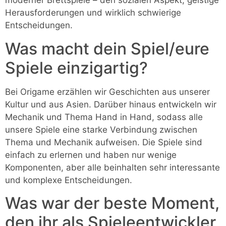
moderner Brettspiele – den sozialen Aspekt, geistige
Herausforderungen und wirklich schwierige
Entscheidungen.
Was macht dein Spiel/eure
Spiele einzigartig?
Bei Origame erzählen wir Geschichten aus unserer
Kultur und aus Asien. Darüber hinaus entwickeln wir
Mechanik und Thema Hand in Hand, sodass alle
unsere Spiele eine starke Verbindung zwischen
Thema und Mechanik aufweisen. Die Spiele sind
einfach zu erlernen und haben nur wenige
Komponenten, aber alle beinhalten sehr interessante
und komplexe Entscheidungen.
Was war der beste Moment,
den ihr als Spieleentwickler